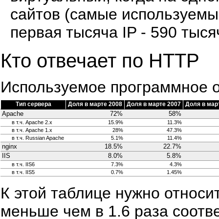
сайтов (самые используемые
первая тысяча IP - 590 тыся
Кто отвечает по HTTP
Используемое программное 
Тип сервера
Доля в марте 2008
Доля в марте 2007
Доля в мар
Apache
72%
58%
в т.ч. Apache 2.x
15.9%
11.3%
в т.ч. Apache 1.x
28%
47.3%
в т.ч. Russian Apache
5.1%
11.4%
nginx
18.5%
22.7%
IIS
8.0%
5.8%
в т.ч. IIS6
7.3%
4.3%
в т.ч. IIS5
0.7%
1.45%
К этой таблице нужно относит
меньше чем в 1.6 раза соотв