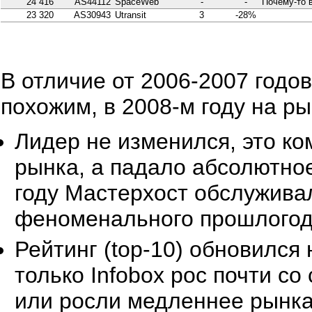
24 416
AS44112
SpaceWeb
-
-
Почему-то 
23 320
AS30943
Utransit
3
-28%
В отличие от 2006-2007 годов
похожим, в 2008-м году на р
Лидер не изменился, это ко
рынка, а падало абсолютно
году Мастерхост обслуживал
феноменального прошлогодн
Рейтинг (top-10) обновился
только Infobox рос почти с
или росли медленнее рынка