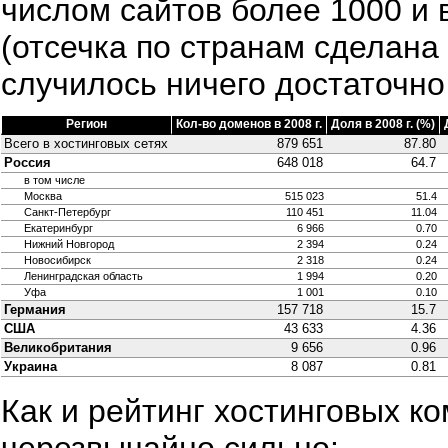
числом сайтов более 1000 и 
(отсечка по странам сделана 
случилось ничего достаточно
Регион
Кол-во доменов в 2008 г.
Доля в 2008 г. (%)
Всего в хостинговых сетях
879 651
87.80
Россия
648 018
64.7
в том числе
Москва
515 023
51.4
Санкт-Петербург
110 451
11.04
Екатеринбург
6 966
0.70
Нижний Новгород
2 394
0.24
Новосибирск
2 318
0.24
Ленинградская область
1 994
0.20
Уфа
1 001
0.10
Германия
157 718
15.7
США
43 633
4.36
Великобритания
9 656
0.96
Украина
8 087
0.81
Как и рейтинг хостинговых ко