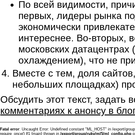
По всей видимости, прич
первых, лидеры рынка по
экономически привлекате
интереснее. Во-вторых, 
московских датацентрах 
охлаждением), что не пр
Вместе с тем, доля сайтов
небольших площадках) про
Обсудить этот текст, задать 
комментариях к анонсу в бло
Fatal error
: Uncaught Error: Undefined constant "ML_HOST" in /export/group
require_once() #1 {main} thrown in
/export/group/rukv/ml5/ml_config.php
o