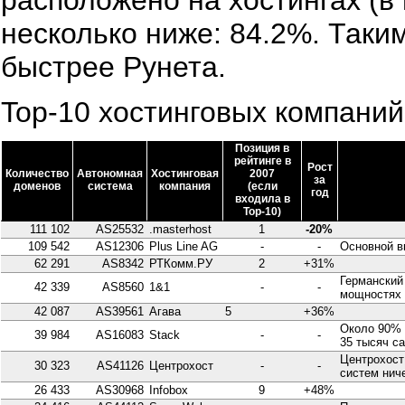
несколько ниже: 84.2%. Таким
быстрее Рунета.
Top-10 хостинговых компаний
Позиция в
рейтинге
в
Рост
Количество
Автономная
Хостинговая
2007
за
доменов
система
компания
(если
год
входила в
Top-10)
111 102
AS25532
.masterhost
1
-20%
109 542
AS12306
Plus Line AG
-
-
Основной вк
62 291
AS8342
РТКомм.РУ
2
+31%
Германский 
42 339
AS8560
1&1
-
-
мощностях 
42 087
AS39561
Агава
5
+36%
Около 90% в
39 984
AS16083
Stack
-
-
35 тысяч са
Центрохост
30 323
AS41126
Центрохост
-
-
систем ниче
26 433
AS30968
Infobox
9
+48%