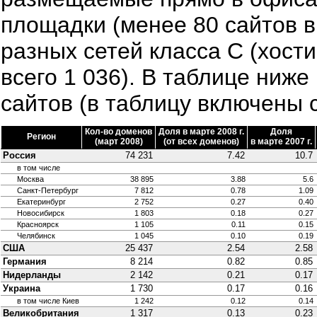
площадки (менее 80 сайтов в 
разных сетей класса C (хост
всего 1 036). В таблице ниж
сайтов (в таблицу включены 
Кол-во доменов
Доля в марте 2008 г.
Доля
Регион
(март 2008)
(от всех доменов)
в марте 2007 г.
Россия
74 231
7.42
10.7
в том числе
Москва
38 895
3.88
5.6
Санкт-Петербург
7 812
0.78
1.09
Екатеринбург
2 752
0.27
0.40
Новосибирск
1 803
0.18
0.27
Красноярск
1 105
0.11
0.15
Челябинск
1 045
0.10
0.19
США
25 437
2.54
2.58
Германия
8 214
0.82
0.85
Нидерланды
2 142
0.21
0.17
Украина
1 730
0.17
0.16
в том числе Киев
1 242
0.12
0.14
Великобритания
1 317
0.13
0.23