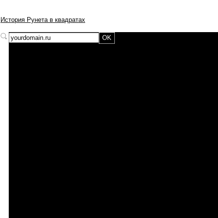
История Рунета в квадратах