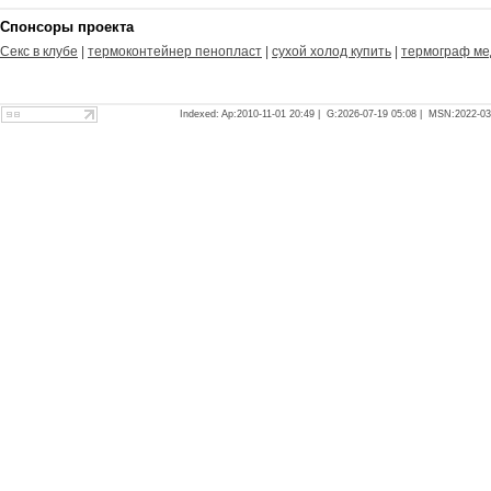
Спонсоры проекта
Секс в клубе
|
термоконтейнер пенопласт
|
сухой холод купить
|
термограф ме
Indexed: Ap:2010-11-01 20:49 | G:2026-07-19 05:08 | MSN:2022-03